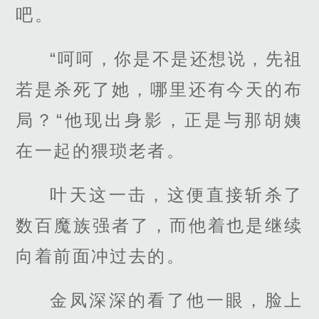
吧。
“呵呵，你是不是还想说，先祖
若是杀死了她，哪里还有今天的布
局？“他现出身影，正是与那胡姨
在一起的猥琐老者。
叶天这一击，这便直接斩杀了
数百魔族强者了，而他着也是继续
向着前面冲过去的。
金凤深深的看了他一眼，脸上