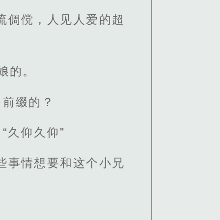
流倜傥，人见人爱的超
娘的。
多前缀的？
“久仰久仰”
些事情想要和这个小兄