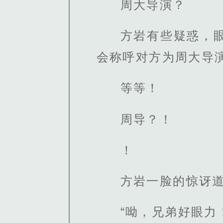
周大导演？
方岩有些疑惑，
会称呼对方为周大导
等等！
周导？！
！
方岩一脸的惊讶道
“呦，兄弟好眼力