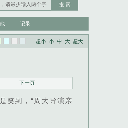
搜 索
他
记录
超小
小
中
大
超大
下一页
是笑到，“周大导演亲