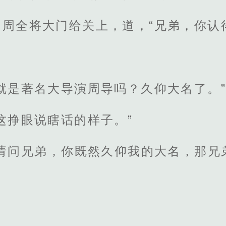
周全将大门给关上，道，“兄弟，你认
就是著名大导演周导吗？久仰大名了。”
这挣眼说瞎话的样子。”
那请问兄弟，你既然久仰我的大名，那兄