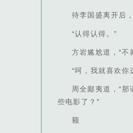
待李国盛离开后，
“认得认得。”
方岩尴尬道，“不
“呵，我就喜欢你
周全鄙夷道，“
些电影了？”
额