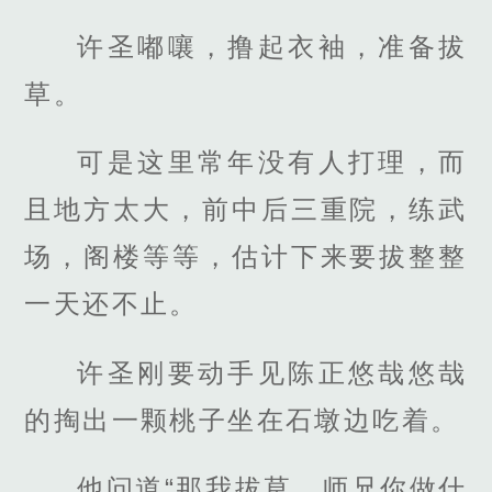
许圣嘟嚷，撸起衣袖，准备拔
草。
可是这里常年没有人打理，而
且地方太大，前中后三重院，练武
场，阁楼等等，估计下来要拔整整
一天还不止。
许圣刚要动手见陈正悠哉悠哉
的掏出一颗桃子坐在石墩边吃着。
他问道“那我拔草，师兄你做什