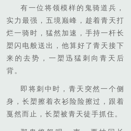
有一位将领模样的鬼骑道兵，
实力最强，五境巅峰，趁着青天打
烂一骑时，猛然加速，手持一杆长
槊闪电般送出，他算好了青天接下
来的去势，一槊迅猛刺向青天后
背。
即将刺中时，青天突然一个侧
身，长槊擦着衣衫险险擦过，跟着
戛然而止，长槊被青天徒手抓住。