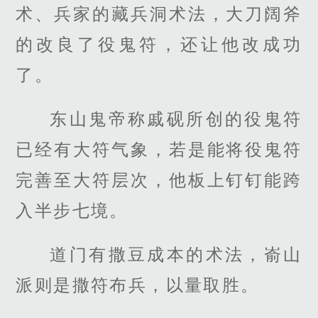
术、兵家的藏兵洞术法，大刀阔斧
的改良了役鬼符，还让他改成功
了。
东山鬼帝称戚砚所创的役鬼符
已经有大符气象，若是能将役鬼符
完善至大符层次，他板上钉钉能跨
入半步七境。
道门有撒豆成本的术法，嵛山
派则是撒符布兵，以量取胜。