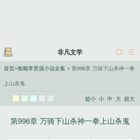
非凡文学
首页
>
衡顺李景源小说全集
> 第996章 万骑下山杀神一拳
上山杀鬼
超小
小
中
大
超大
第996章 万骑下山杀神一拳上山杀鬼