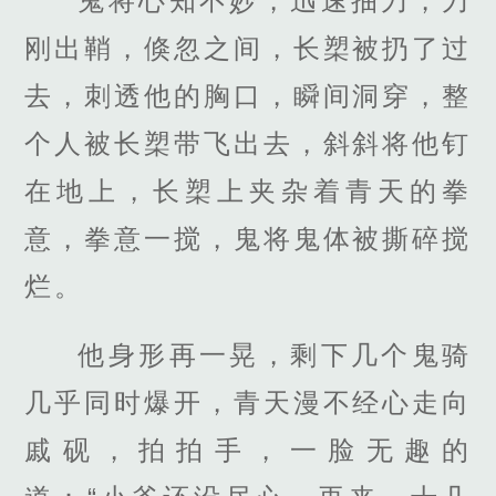
鬼将心知不妙，迅速抽刀，刀
刚出鞘，倏忽之间，长槊被扔了过
去，刺透他的胸口，瞬间洞穿，整
个人被长槊带飞出去，斜斜将他钉
在地上，长槊上夹杂着青天的拳
意，拳意一搅，鬼将鬼体被撕碎搅
烂。
他身形再一晃，剩下几个鬼骑
几乎同时爆开，青天漫不经心走向
戚砚，拍拍手，一脸无趣的