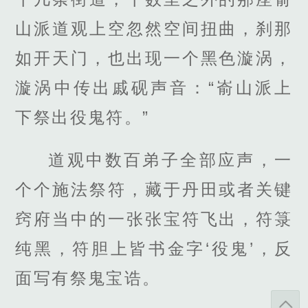
山派道观上空忽然空间扭曲，刹那
如开天门，也出现一个黑色漩涡，
漩涡中传出戚砚声音：“嵛山派上
下祭出役鬼符。”
道观中数百弟子全部应声，一
个个施法祭符，藏于丹田或者关键
窍府当中的一张张宝符飞出，符箓
纯黑，符胆上皆书金字‘役鬼’，反
面写有祭鬼宝诰。