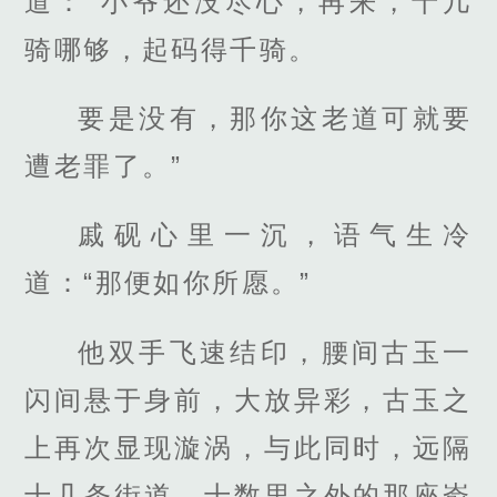
道：“小爷还没尽心，再来，十几
骑哪够，起码得千骑。
要是没有，那你这老道可就要
遭老罪了。”
戚砚心里一沉，语气生冷
道：“那便如你所愿。”
他双手飞速结印，腰间古玉一
闪间悬于身前，大放异彩，古玉之
上再次显现漩涡，与此同时，远隔
十几条街道，十数里之外的那座嵛