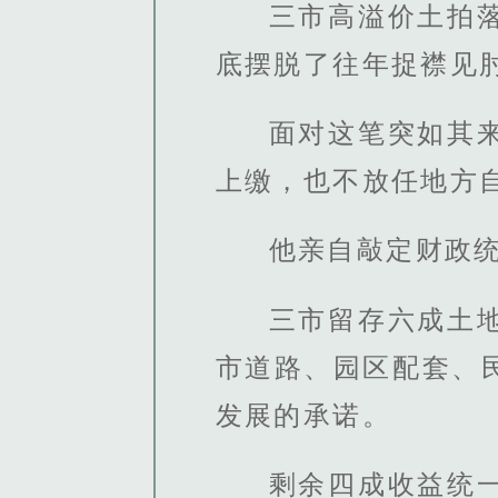
三市高溢价土拍
底摆脱了往年捉襟见
面对这笔突如其
上缴，也不放任地方
他亲自敲定财政
三市留存六成土
市道路、园区配套、
发展的承诺。
剩余四成收益统