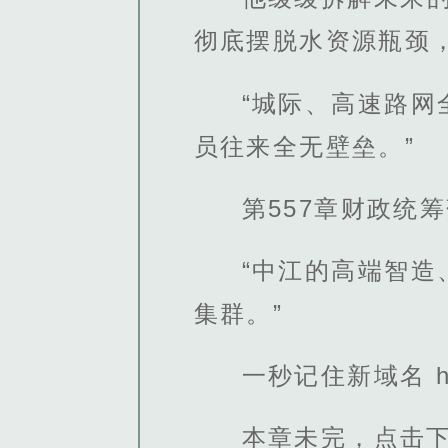
彻底摆脱水资源瓶颈
“城际、高速路
员往来全无壁垒。”
第557章财政统
“中江的高端智
集群。”
一秒记住新域名 http
本章未完，点击