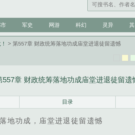
都市
军史
网游
科幻
灵异
其
龙！
> 第557章 财政统筹落地功成庙堂进退徒留遗憾
第557章 财政统筹落地功成庙堂进退徒留遗
目录
筹落地功成，庙堂进退徒留遗憾