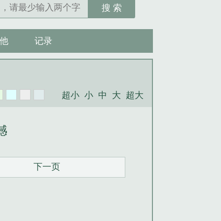
搜 索
他
记录
超小
小
中
大
超大
憾
下一页