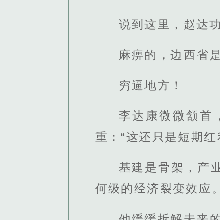
说到这里，赵达
麻痹的，边西省
穷逼地方！
李达康微微颔首
重：“这还只是短期红
基建是骨架，产
何级的经济裂变效应。
他缓缓拆解未来