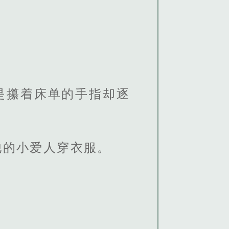
是攥着床单的手指却逐
他的小爱人穿衣服。