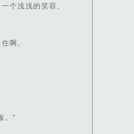
出一个浅浅的笑容。
不住啊。
饭。”