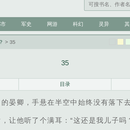
都市
军史
网游
科幻
灵异
其
？
> 35
35
目录
门的晏卿，手悬在半空中始终没有落下
话，让他听了个满耳：“这还是我儿子吗