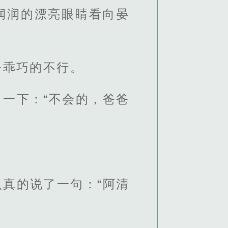
润润的漂亮眼睛看向晏
去乖巧的不行。
一下：“不会的，爸爸
真的说了一句：“阿清