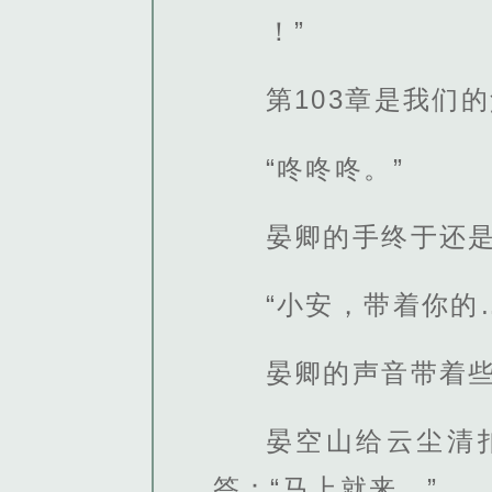
！”
第103章是我们
“咚咚咚。”
晏卿的手终于还
“小安，带着你的
晏卿的声音带着
晏空山给云尘清
答：“马上就来。”