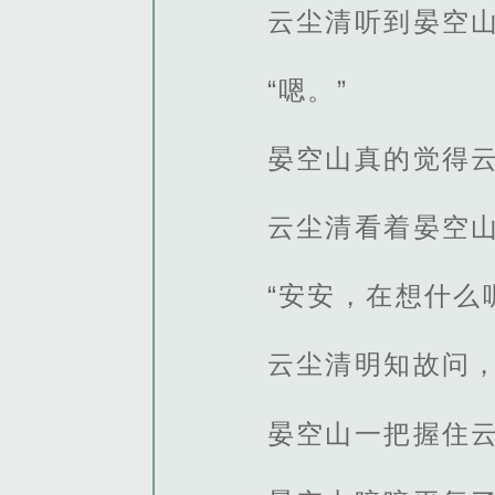
云尘清听到晏空
“嗯。”
晏空山真的觉得
云尘清看着晏空
“安安，在想什么
云尘清明知故问
晏空山一把握住云