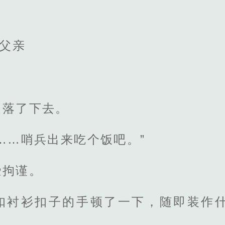
的父亲
是落了下去。
……哨兵出来吃个饭吧。”
些拘谨。
扣衬衫扣子的手顿了一下，随即装作