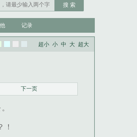
搜 索
他
记录
超小
小
中
大
超大
下一页
去。
？！