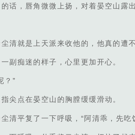
山的话，唇角微微上扬，对着晏空山露
云尘清就是上天派来收他的，他真的遭
山一副痴迷的样子，心里更加开心。
呢？”
，指尖点在晏空山的胸膛缓缓滑动。
尘清平复了一下呼吸，“阿清乖，先吃