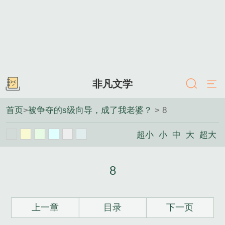
非凡文学
首页
>
被争夺的s级向导，成了我老婆？
> 8
超小
小
中
大
超大
8
上一章
目录
下一页