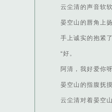
云尘清的声音软
晏空山的唇角上
手上诚实的抱紧
“好。
阿清，我好爱你呀
晏空山的指腹抚
云尘清对着晏空