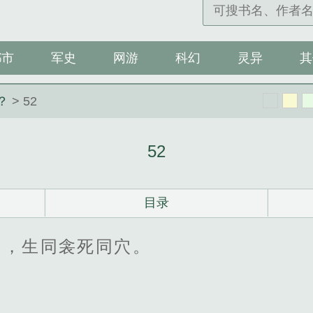
都市
军史
网游
科幻
灵异
其
？
> 52
52
目录
的，生同衾死同穴。