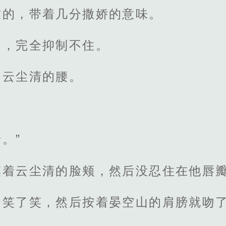
软的，带着几分撒娇的意味。
扬，完全抑制不住。
了云尘清的腰。
。”
摸着云尘清的脸颊，然后没忍住在他唇
山笑了笑，然后按着晏空山的肩膀就吻