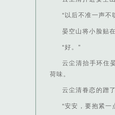
“以后不准一声不
晏空山将小脸贴
“好。”
云尘清抬手环住
荷味。
云尘清眷恋的蹭
“安安，要抱紧一