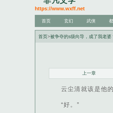
非凡文学
https://www.wxff.net
首页
玄幻
武侠
首页
>
被争夺的s级向导，成了我老婆
上一章
云尘清就该是他
“好。”