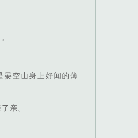
句。
是晏空山身上好闻的薄
亲了亲。