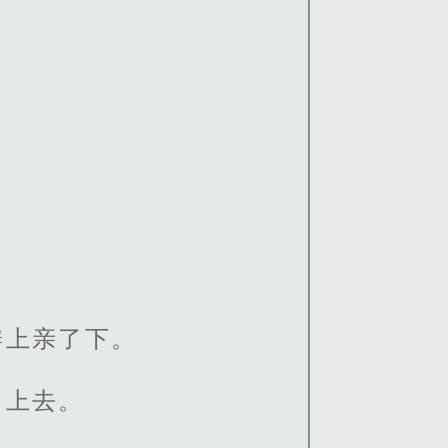
瓣上亲了下。
了上去。