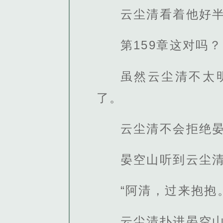
云尘清看着他好
第159章这对吗？
虽然云尘清不太
了。
云尘清不会拒绝
晏空山听到云尘
“阿清，过来抱抱
云尘清扑进晏空