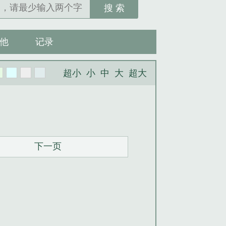
搜 索
他
记录
超小
小
中
大
超大
下一页