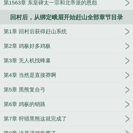
第1563章 东皇碑太一宗和北帝派的恩怨
山免费
妻子苏芸的背叛
红尘倚天寻美录
血色炊
烟：我的佣兵生涯！
少女们的冒险记事
雷主修仙
回村后，从绑定峨眉开始赶山全部章节目录
录
浪潮迭起
豪门绝宠之大牌狂妻
三人新世界
两
位女强人与淫乱白浊的和谈航线
贵妃娘娘宠冠后宫
第1章 回村后获得赶山系统
斗罗：神明的消遣，混沌与圣灵
顺治皇后的咸鱼宫
斗
过分谨慎的妈妈
琴姐
黄庭诡仙
柔弱的继母，
第2章 鸡枞好多鸡枞
高傲的亲妈，还有贪婪的我
补习：将极品校花母女
征服胯下
淫妻被动进行时
奴妻白令依
吾乃逆子
第3章 无人机找蜂巢
第4章 当然是直接莽啊
第5章 黑熊复合弓
第6章 鸡枞的销路
第7章 狩猎黑熊这就完成了