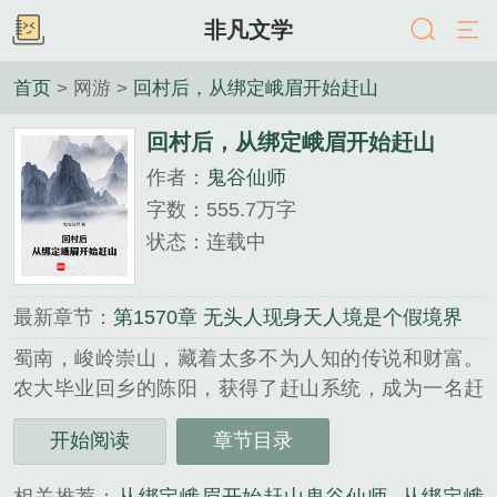
非凡文学
首页
> 网游 >
回村后，从绑定峨眉开始赶山
回村后，从绑定峨眉开始赶山
作者：
鬼谷仙师
字数：555.7万字
状态：连载中
最新章节：
第1570章 无头人现身天人境是个假境界
蜀南，峻岭崇山，藏着太多不为人知的传说和财富。
农大毕业回乡的陈阳，获得了赶山系统，成为一名赶
山人。捉胡峰、采山珍，铜灌蚁穴，水淹竹鼠……山
开始阅读
章节目录
里的生活简直不要太丰富。“叮，发现D级山珍【鸡枞
菌】，奖励【大旗山鸡枞菌生长分布图】*1！”“叮，