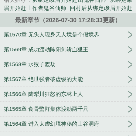
相关推荐：
从绑定峨眉开始赶山鬼谷仙师
从绑定峨
狩猎F级虫兽【金环胡蜂】*100只，奖励【御蜂术1
眉开始赶山作者鬼谷仙师
回村后从绑定峨眉开始赶
级】”……...
山百度百科
从绑定峨眉开始赶山免费阅读
从绑定峨
《回村后，从绑定峨眉开始赶山》是鬼谷仙师精心创
最新章节（2026-07-30 17:28:33更新）
眉开始赶山 目录共922章
从绑定峨眉开始赶山 最新
作的网游类小说。
章节无弹窗
从绑定峨眉开始赶山
从绑定峨眉开始赶
第1570章 无头人现身天人境是个假境界
山147
从绑定峨眉开始赶山鬼谷仙师TXT
回村后
回
村后从绑定峨眉开始赶山百度
回村后从绑定峨眉开
第1569章 成功渡劫陈阳剑斩血狐王
始赶山无防盗
从绑定峨眉开始赶山全文免费阅读
回
第1568章 水猴子渡劫
村后从绑定峨眉开始赶山无错版
从绑定峨眉开始赶
山TXT
从绑定峨眉开始赶山;鬼谷仙师
回村后从绑定
第1567章 绝世强者破虚级的大能
峨眉开始赶山免费阅读
从绑定峨眉开始赶山TXT免
费
从绑定峨眉开始赶山笔趣阁
从绑定峨眉开始赶山
第1566章 陆犁川狂怒的东林上人
在线阅读
回村后从绑定峨眉开始赶山笔趣阁
回村后
从绑定峨眉开始赶山TXT
回村后从绑定峨眉开始赶山
第1565章 食骨蟞群集体渡劫两千只
笔趣
从绑定峨眉开始赶山百度百科
从绑定峨眉开始
赶山 鬼谷仙师
回村后从绑定峨眉开始赶山
回村后
第1564章 进入太虚幻境神秘的山谷洞府
从绑定峨眉开始赶山阅读
回村后从绑定峨眉开始赶