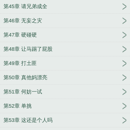
第45章 请兄弟成全
第46章 无妄之灾
第47章 硬碰硬
第48章 让马踢了屁股
第49章 打土匪
第50章 真他妈漂亮
第51章 何妨一试
第52章 单挑
第53章 这还是个人吗