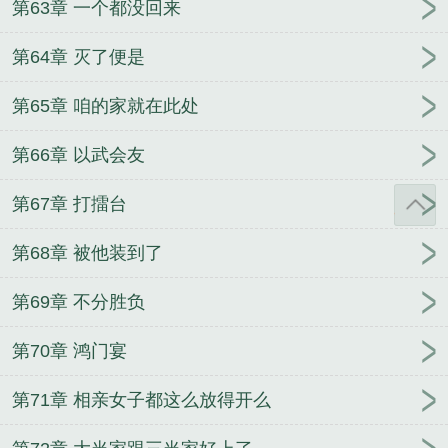
第63章 一个都没回来
第64章 灭了便是
第65章 咱的家就在此处
第66章 以武会友
第67章 打擂台
第68章 被他装到了
第69章 不分胜负
第70章 鸿门宴
第71章 相亲女子都这么放得开么