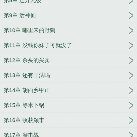
第8章 连升九级
第9章 活神仙
第10章 哪里来的野狗
第11章 没钱你妹子可就没了
第12章 杀头的买卖
第13章 还有王法吗
第14章 胡西乡甲正
第15章 等米下锅
第16章 收获颇丰
第17章 游击战