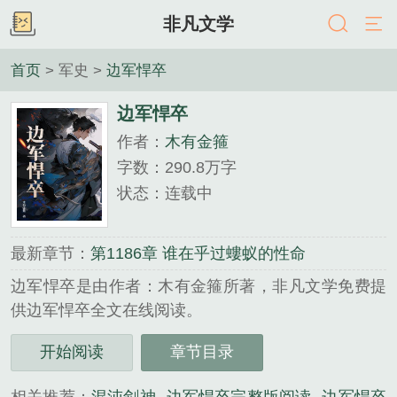
非凡文学
首页
> 军史 >
边军悍卒
边军悍卒
作者：
木有金箍
字数：290.8万字
状态：连载中
最新章节：
第1186章 谁在乎过螻蚁的性命
边军悍卒是由作者：木有金箍所著，非凡文学免费提
供边军悍卒全文在线阅读。
三秒记住本站：非凡文学 网址：www.wxff.net...
开始阅读
章节目录
《边军悍卒》是木有金箍精心创作的军史类小说。