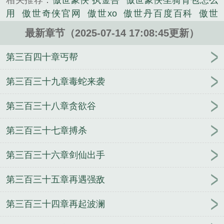
相关推荐：
傲世豪侠 执金吾
傲世豪侠坐骑背包怎么
《傲世豪侠》是良神精心创作的武侠类小说。
用
傲世奇侠官网
傲世xo
傲世丹百度百科
傲世
wrm
傲世
傲世狂徒是什么意思
傲世狂龙百科
傲世
最新章节（2025-07-14 17:08:45更新）
丹神百科百科
傲世ol
傲世侠缘app官方
傲世神婿百
度百科
傲世是什么意思
傲世英侠传
傲世online
傲
第三百四十章丐帮
世v4
傲世豪婿
傲世侠缘官方正版
傲世九重天豪侠
资料简介
傲世狂尊百度百科
傲世狂雄
傲世官网
第三百三十九章毒蛇来袭
傲世狂龙百度百科
傲世迅
傲世骄雄
傲世侠缘是正
第三百三十八章贪欲谷
规平台吗
傲世奇侠
傲世aucs
傲世江湖
傲世什么
绝世剑神 最新章节 无弹窗
傲世豪雄
绝世剑神最新
第三百三十七章搏杀
章节免费阅读
傲世感觉
傲世江湖逍遥
傲世奇侠全
文免费阅读
傲世剑侠
傲世千雄
傲世江湖免费阅
第三百三十六章剑仙出手
读
傲世江湖在线阅读
傲世枭雄百度百科
我变成系
统了
末世之植物召唤师
穿越异世的领主大人
三
第三百三十五章再遇强敌
国：季汉兵仙从奇袭襄阳开始
玩物的少爷们NP
大
圣传
雍正皇妃传奇
重返1977开局狂追清纯小青梅
第三百三十四章再起波澜
捡到小夫君
我有一身被动技
勇者退休以后