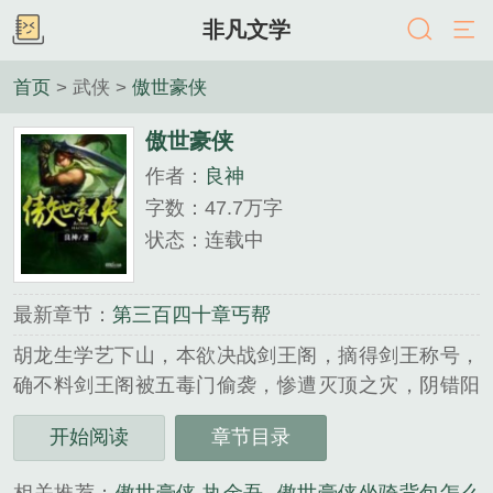
非凡文学
首页
> 武侠 >
傲世豪侠
傲世豪侠
作者：
良神
字数：47.7万字
状态：连载中
最新章节：
第三百四十章丐帮
胡龙生学艺下山，本欲决战剑王阁，摘得剑王称号，
确不料剑王阁被五毒门偷袭，惨遭灭顶之灾，阴错阳
差救了剑王阁主之女西门千雪，从此踏入是非江湖，
开始阅读
章节目录
卷入恩怨仇杀之中···斗盘龙，除恶霸，降魔僧，战五
岳看吾辈豪侠如何逆转乾坤，威霸九州···...