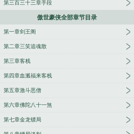
第三百三十三章手段
（NPH）
史前元尊
住隔壁的漂亮大哥哥
说好的神
医，怎么又成诗仙了？
在修真界种了三百年菜的我
傲世豪侠全部章节目录
回来了
皇妃失宠，九千岁奉命入宫！
绝世无双（绝
世无双（绝代天骄））
小越的神奇宝贝之旅
此生便
第一章剑王阁
是渡海
月落星河（校园nph）
第二章三笑追魂散
第三章客栈
第四章血溅福来客栈
第五章激斗恶僧
第六章佛陀八十一煞
第七章金龙镖局