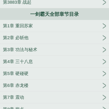
第3883章 战起
雨楼主，一刀惊天下
穿书废土：修仙我是认真的
不
期而遇的温暖
刺世天罡
夫君另娶我惨死，重生后灭
一剑霸天全部章节目录
他满门
背德女配（快穿nph）
惹火撩情：宝贝，你
真甜
第1章 重回苏家
第2章 必斩他
第3章 功法与秘术
第4章 三十八息
第5章 硬碰硬
第6章 赤龙楼
第7章 震动