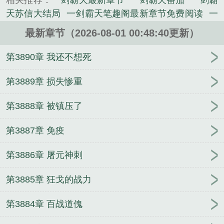
相关推荐：
一剑霸天最新章节
一剑霸天番茄
一剑霸
《一剑霸天》是永夜星河精心创作的玄幻类小说。
天苏信大结局
一剑霸天笔趣阁最新章节免费阅读
一
剑霸天永夜星河
一剑霸天全文免费阅读
一剑霸天
最新章节（2026-08-01 00:48:40更新）
下
一剑霸天全文免费阅读笔趣阁
一剑霸天下全文免
费阅读
一剑霸天最新章节免费阅读
一剑霸天超前更
第3890章 我还不想死
新
一剑霸天下最新章节
一剑霸天在线阅读
苏信天
一剑霸天
剑霸天下
一剑霸天百科
一剑霸天女主是
第3889章 损失惨重
谁
一剑霸天每日超前
一剑霸天境界划分
一剑霸天
第3888章 被镇压了
免费阅读
一剑霸天超前更新无弹窗全文阅读
一剑霸
天最新章节笔趣阁
一剑霸天下的最新章节
一剑霸天
第3887章 免疫
超级最新
一剑霸天百度百科
云州剑歌
一剑霸天最
新章节全文免费阅读
一剑霸天完整版免费阅读全文
第3886章 屠元神刺
一剑霸天最新更新
天不应
捉奸记
折娇
亡国后我
嫁给了新帝（1v1 H）
蓬莱妄想
真千金靠花钱成富
第3885章 狂戈的战力
豪
生日愿望终极版
授徒十万年，门下弟子可葬诸
天
小说大乱斗
ABO-过街老鼠
与怪盗少女的重口味
第3884章 百战道傀
二三事
明月湖
如梦初醒（年上1v1）
开局金风细