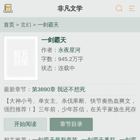
非凡文学
首页
> 玄幻 >
一剑霸天
一剑霸天
作者：
永夜星河
字数：945.2万字
状态：连载中
最新章节：
第3890章 我还不想死
【大神小号、单女主、杀伐果断、快节奏热血爽文，
强烈推荐！】三年前，少年苏信，在关乎家族生死存
亡的决战之日，不战而逃，沦为笑柄。三年后，少年
开始阅读
章节目录
归来，携亘古未有的至尊血脉，一人一剑横扫九天八
荒。...