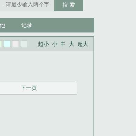
搜 索
他
记录
超小
小
中
大
超大
下一页