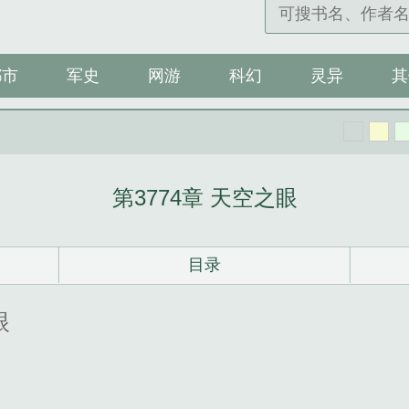
都市
军史
网游
科幻
灵异
其
第3774章 天空之眼
目录
眼