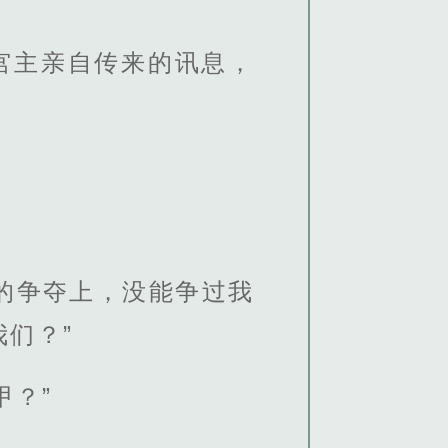
宫主亲自传来的讯息，
的争夺上，没能争过我
们？”
甲？”