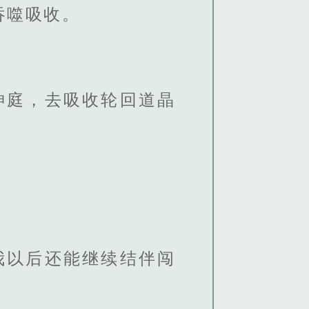
吞噬吸收。
神庭，去吸收轮回道晶
我以后还能继续结伴闯