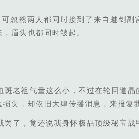
，可忽然两人都同时接到了来自魅剑副
来，眉头也都同时皱起。
那血斑老祖气量这么小，不过在轮回道晶
么损失，却依旧大肆传播消息，来报复我
就罢了，竟还说我身怀极品顶级秘宝战