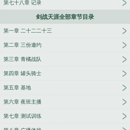
第七十八章 记录
谭黑暗教父
雾兽
快穿之渣女翻车纪事[H]
纣王驾到
之叱咤封神
变身娜美酱
熊生从越狱开始
咸鱼大王
剑战天涯全部章节目录
的悠哉日常
寒门上位
穿越最弱玩家
灵域
[古穿今]
女神定制
过气女星带娃上综艺后
第一章 二十二二十三
第二章 三份邀约
第三章 青橘战队
第四章 罐头骑士
第五章 基地
第六章 夜班主播
第七章 测试训练