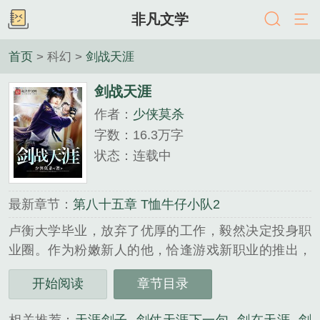
非凡文学
首页
> 科幻 >
剑战天涯
剑战天涯
作者：
少侠莫杀
字数：16.3万字
状态：连载中
最新章节：
第八十五章 T恤牛仔小队2
卢衡大学毕业，放弃了优厚的工作，毅然决定投身职
业圈。作为粉嫩新人的他，恰逢游戏新职业的推出，
他能否借助这阵东风，从饮水机管理员一步步走下
开始阅读
章节目录
去，直至……冠军？...
《剑战天涯》是少侠莫杀精心创作的科幻类小说。