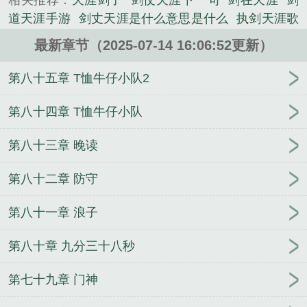
相关推荐：
天涯剑子
剑仗天涯下一句
剑在天涯
剑
道天涯手游
剑丈天涯是什么意思是什么
执剑天涯歌
曲
梦想丈剑天涯
剑涯天末作家
天涯剑那首歌
天
最新章节（2025-07-14 16:06:52更新）
涯剑心
天涯剑尊
剑荡天涯
天涯歌曲
试剑天涯作
品
仗剑天涯战斗技巧
天涯剑歌
天涯剑客
剑斩天
第八十五章 T恤牛仔小队2
涯手游
剑丈天涯什么意思
剑舞·天涯
剑战天下
剑
落天涯
剑仗天涯的意思
天涯 仗剑天涯
剑仗天涯
第八十四章 T恤牛仔小队
剑来天涯书院
仗剑天涯
剑仗天涯走天涯歌词完整
第八十三章 晚读
版
天涯剑道40集全在线观看2023年播出时
执剑天
涯下一句
仗剑天涯剑术基础
站剑走天涯
仗剑天涯
第八十二章 防守
2
剑啸九天血战天涯
剑荡天涯官网
赤剑天涯微博
剑丈天涯
天涯 仗剑
刀剑天涯
丈剑天涯的意思
剑
第八十一章 浪子
舞天涯
天涯剑箫新浪博客
剑断天涯
剑涯天末
剑
道天涯游戏
仗剑天涯网游
赤剑天涯讲堂
剑仗天涯
第八十章 九分三十八秒
图片
仗剑天涯武学
幽魂仙途
王者MVP
[综]卷毛控
怎么了！
拳皇中二命运
渡冬
荒烟蔓草与远方少
第七十九章 门神
年
这个奶爸不太冷
最后一个发丘中郎将
美漫之哥