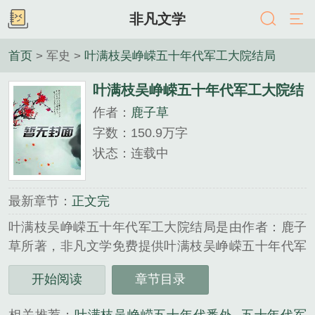
非凡文学
首页
> 军史 >
叶满枝吴峥嵘五十年代军工大院结局
叶满枝吴峥嵘五十年代军工大院结
作者：
鹿子草
局
字数：150.9万字
状态：连载中
最新章节：
正文完
叶满枝吴峥嵘五十年代军工大院结局是由作者：鹿子
草所著，非凡文学免费提供叶满枝吴峥嵘五十年代军
工大院结局全文在线阅读。
开始阅读
章节目录
三秒记住本站：非凡文学 网址：www.wxff.net...
《叶满枝吴峥嵘五十年代军工大院结局》是鹿子草精