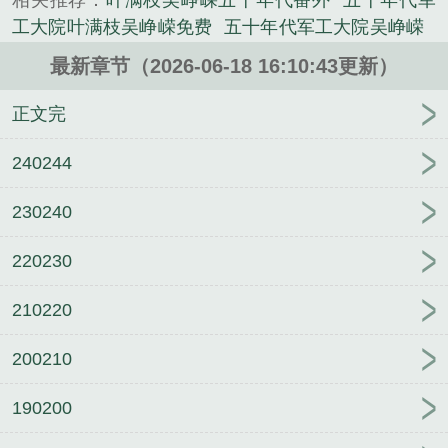
相关推荐：
叶满枝吴峥嵘五十年代番外
五十年代军
心创作的军史类小说。
工大院叶满枝吴峥嵘免费
五十年代军工大院吴峥嵘
叶满枝
叶满枝吴峥嵘五十年代晋江
叶满枝吴峥嵘小
最新章节（2026-06-18 16:10:43更新）
说笔趣阁
精选姚黄赵璲
苏妙漪容玠小说笔趣阁
精
选卫枝单崇
宋嘉宁赵恒小说笔趣阁
卫枝单崇嘘国王
正文完
在冬眠结局
姚黄赵璲残疾王爷站起来了结局
精选南
扶光宴歧
姚黄赵璲小说笔趣阁
薄莉埃里克如何阻止
240244
男主发疯结局
宋嘉宁赵恒国色生香结局
卫枝单崇小
230240
说笔趣阁
姜峤霍奚舟小说笔趣阁
薄莉埃里克小说笔
趣阁
精选苏妙漪容玠
姜峤霍奚舟别空山结局
苏妙
220230
漪容玠阶上春漪结局
薄莉埃里克
精选姜峤霍奚舟
精选宋嘉宁赵恒
210220
200210
190200