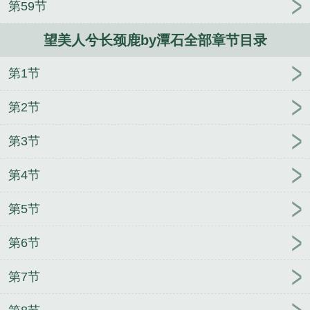
第59节
维斯回信by清明谷雨全文加番外
月老的冥婚业务by
俺大爷未删减版
海盐味by阿阮有酒全文加番外
童养
望美人兮长颈鹿by潭石全部章节目录
夫by封十一笔趣阁无弹窗
候鸟与翠榴石by万籁笔趣
阁无弹窗
童养夫by封十一未删减版
第1节
第2节
第3节
第4节
第5节
第6节
第7节