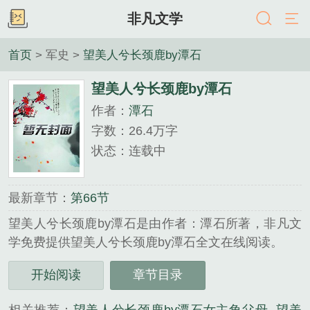
非凡文学
首页
> 军史 >
望美人兮长颈鹿by潭石
望美人兮长颈鹿by潭石
作者：
潭石
字数：26.4万字
状态：连载中
最新章节：
第66节
望美人兮长颈鹿by潭石是由作者：潭石所著，非凡文
学免费提供望美人兮长颈鹿by潭石全文在线阅读。
三秒记住本站：非凡文学 网址：www.wxff.net...
开始阅读
章节目录
《望美人兮长颈鹿by潭石》是潭石精心创作的军史类
小说。