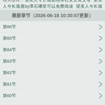
相关推荐：
望美人兮长颈鹿by潭石女主角父母
望美
人兮长颈鹿by潭石哪里可以免费阅读
望美人兮长颈
鹿by潭石讲的什么
望美人兮txt
望美人兮长颈鹿最新
最新章节（2026-06-18 10:30:57更新）
章节
望美人兮长颈鹿by潭石免费阅读
望美人兮长颈
鹿by潭石在线
望美人兮长颈鹿潭石概述
望美人兮长
第66节
颈鹿潭石免费阅读
望美人兮长颈鹿潭石讲的什么
望
美人兮长颈鹿by潭石江潺
望美人兮长颈鹿by潭石简
第65节
介
望美人兮长颈鹿by潭石笔趣阁
望美人兮长颈鹿在
第64节
线阅读
热岛by张佩奇未删减版
候鸟与翠榴石by万籁
未删减版
热岛by张佩奇全文加番外
月老的冥婚业务
第63节
by俺大爷笔趣阁无弹窗
月老的冥婚业务by俺大爷
林
皓苏沐李静怡小说结局
春天见by小猫飞刀笔趣阁无
第62节
弹窗
海盐味by阿阮有酒未删减版
热岛by张佩奇笔趣
阁无弹窗
海盐味by阿阮有酒笔趣阁无弹窗
春天见by
第61节
小猫飞刀未删减版
奇洛李维斯回信by清明谷雨未删
减版
奇洛李维斯回信by清明谷雨笔趣阁无弹窗
李静
第60节
怡林皓权道之夫人们太给力了免费完结小说
奇洛李