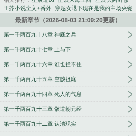
相关推荐：
星辰道txt
星辰大海王西
星辰大路叶修
的军史类小说。
王芥小说全文+番外
穿越女退下现在是我的主场央瓷
瓷裴言川
央瓷瓷裴言川未删减版
巅峰奶爸秦九安荀
最新章节（2026-08-03 21:09:20更新）
伊琴无删减完整版
徐牧苏涵薇小说全文+番外
江叶
江清然未删减版
隐姓埋名一辈子为孙女怒掀风云江
第一千两百九十八章 神庭之兵
叶江清然
被coser女友调教的日子
王芥星辰大道笔
趣阁
镇神赵逢生无删减完整版
秦九安荀伊琴小说全
第一千两百九十七章 上与下
文+番外
江叶江清然笔趣阁无弹窗
庶子凶猛徐牧苏
第一千两百九十六章 谁也拦不住
涵薇无删减完整版
姐姐不让我失恋
[星穹铁道同人]
游戏罗浮载入中
重回千禧：开局就劝爸妈买房
徐牧
第一千两百九十五章 空骸祖庭
苏涵薇庶子凶猛笔趣阁
秦九安荀伊琴巅峰奶爸笔趣
阁
遇见月光
一觉醒来变成女孩子以后，爆乳肥臀的
第一千两百九十四章 死人的气息
熟女妈妈用扶她巨根把我变成真正的女人～
第一千两百九十三章 骸道朝元经
第一千两百九十二章 认清现实