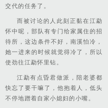
交代的任务了。
而被讨论的人此刻正黏在江勐
怀中呢，部队有专门给家属住的招
待所，这边条件不好，南溪怕冷，
她一进来的时候就觉得冷了，所以
使劲往江勐怀里钻。
江勐有点昏君做派，陪老婆都
快忘了要干嘛了，他抱着人，低头
不停地蹭着自家小媳妇的小嘴。