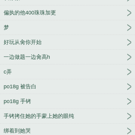
偏执的他400珠珠加更
梦
好玩从肏你开始
一边做题一边肏高h
c弄
po18g 被告白
po18g 手铐
手铐拷住她的手蒙上她的眼纯
绑着到她哭