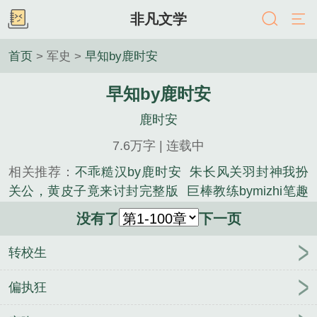
非凡文学
首页
> 军史 >
早知by鹿时安
早知by鹿时安
鹿时安
7.6万字 | 连载中
相关推荐：
不乖糙汉by鹿时安
朱长风关羽封神我扮
关公，黄皮子竟来讨封完整版
巨棒教练bymizhi笔趣
阁
南山终有路伪叔侄by鹿时安笔趣阁无弹窗
年疏淮
没有了
下一页
元熙小说笔趣阁
甜瘾by鹿时安笔趣阁无弹窗
不乖糙
汉by鹿时安笔趣阁无弹窗
巨棒教练bymizhi笔趣阁未
转校生
删减版
苏念笙沈隽西小说笔趣阁
野玫瑰by鹿时安笔
趣阁无弹窗
苏念笙沈隽西校草出轨，我闪婚太子
偏执狂
爷，他疯了完整版
不乖糙汉by鹿时安未删减版
南山