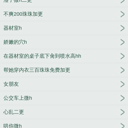
不爽200珠珠加更
器材室h
娇嫩的穴h
在器材室的桌子底下肏到喷水高hh
帮她穿内衣三百珠珠免费加更
女朋友
公交车上微h
心乱二更
哄你微h