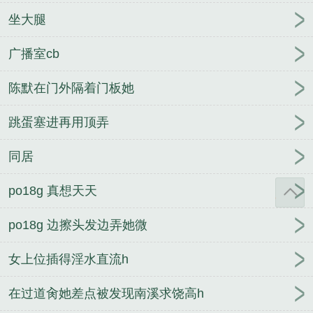
坐大腿
广播室cb
陈默在门外隔着门板她
跳蛋塞进再用顶弄
同居
po18g 真想天天
po18g 边擦头发边弄她微
女上位插得淫水直流h
在过道肏她差点被发现南溪求饶高h