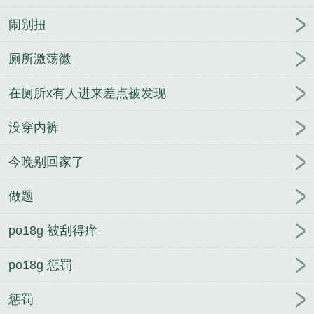
闹别扭
厕所激荡微
在厕所x有人进来差点被发现
没穿内裤
今晚别回家了
做题
po18g 被刮得痒
po18g 惩罚
惩罚