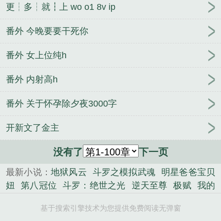
更┆多┆就┇上 wo o1 8v ip
番外 今晚要要干死你
番外 女上位纯h
番外 内射高h
番外 关于怀孕除夕夜3000字
开新文了金主
没有了
下一页
最新小说：
地狱风云
斗罗之模拟武魂
明星爸爸宝贝
妞
第八冠位
斗罗：绝世之光
逆天至尊
极赋
我的
天蝎女神
我的生物黑科技
竹马总裁之你家青梅又跑
基于搜索引擎技术为您提供免费阅读无弹窗
了
反派夫君靠我续命
表姑娘今天也不想进宫
原来