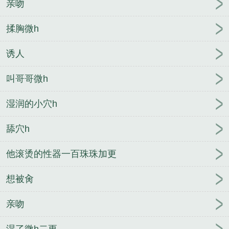
亲吻
终有路伪叔侄by鹿时安未删减版
南山终有路伪叔侄
by鹿时安
巨棒教练bymizhi笔趣阁无弹窗
甜瘾by鹿
揉胸微h
时安未删减版
野玫瑰by鹿时安
校草出轨，我闪婚太
子爷，他疯了苏念笙沈隽西无删减
甜瘾by鹿时安
野
诱人
玫瑰by鹿时安未删减版
野玫瑰by鹿时安笔趣阁无弹
窗
甜瘾by鹿时安未删减版
南山终有路伪叔侄by鹿时
叫哥哥微h
安
不乖糙汉by鹿时安
校草出轨，我闪婚太子爷，他
疯了苏念笙沈隽西无删减
巨棒教练bymizhi笔趣阁
湿润的小穴h
野玫瑰by鹿时安
野玫瑰by鹿时安未删减版
苏念笙沈
舔穴h
隽西小说笔趣阁
南山终有路伪叔侄by鹿时安笔趣阁
无弹窗
甜瘾by鹿时安
苏念笙沈隽西校草出轨，我闪
他滚烫的性器一百珠珠加更
婚太子爷，他疯了完整版
南山终有路伪叔侄by鹿时
安未删减版
巨棒教练bymizhi笔趣阁未删减版
不乖
想被肏
糙汉by鹿时安笔趣阁无弹窗
巨棒教练bymizhi笔趣阁
无弹窗
不乖糙汉by鹿时安未删减版
年疏淮元熙小说
亲吻
笔趣阁
朱长风关羽封神我扮关公，黄皮子竟来讨封
完整版
甜瘾by鹿时安笔趣阁无弹窗
湿了微h二更