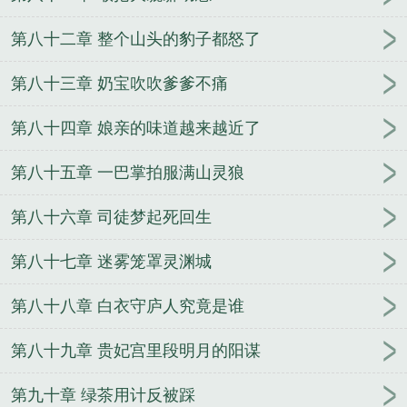
第八十二章 整个山头的豹子都怒了
第八十三章 奶宝吹吹爹爹不痛
第八十四章 娘亲的味道越来越近了
第八十五章 一巴掌拍服满山灵狼
第八十六章 司徒梦起死回生
第八十七章 迷雾笼罩灵渊城
第八十八章 白衣守庐人究竟是谁
第八十九章 贵妃宫里段明月的阳谋
第九十章 绿茶用计反被踩