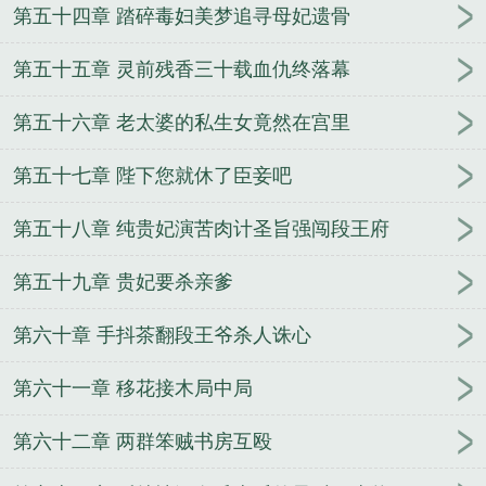
第五十四章 踏碎毒妇美梦追寻母妃遗骨
第五十五章 灵前残香三十载血仇终落幕
第五十六章 老太婆的私生女竟然在宫里
第五十七章 陛下您就休了臣妾吧
第五十八章 纯贵妃演苦肉计圣旨强闯段王府
第五十九章 贵妃要杀亲爹
第六十章 手抖茶翻段王爷杀人诛心
第六十一章 移花接木局中局
第六十二章 两群笨贼书房互殴