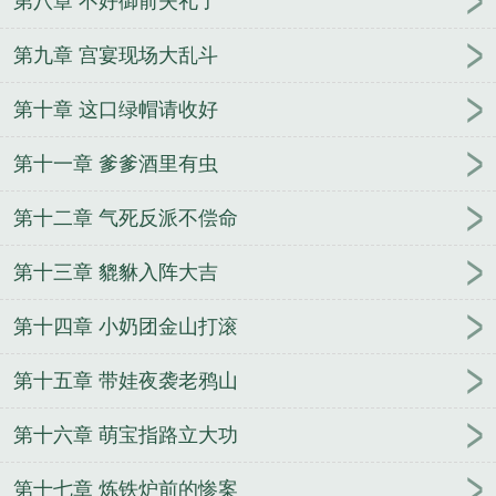
第八章 不好御前失礼了
第九章 宫宴现场大乱斗
第十章 这口绿帽请收好
第十一章 爹爹酒里有虫
第十二章 气死反派不偿命
第十三章 貔貅入阵大吉
第十四章 小奶团金山打滚
第十五章 带娃夜袭老鸦山
第十六章 萌宝指路立大功
第十七章 炼铁炉前的惨案