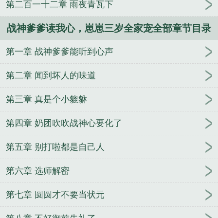
第二百一十二章 雨夜青瓦下
罗：我也要玩蓝银草吗
死遁五年归来，大佬和崽崽
争着宠
战神爹爹读我心，崽崽三岁全家宠全部章节目录
第一章 战神爹爹能听到心声
第二章 闻到坏人的味道
第三章 真是个小貔貅
第四章 奶团吹吹战神心要化了
第五章 别打啦都是自己人
第六章 选师解密
第七章 圆圆才不要当状元