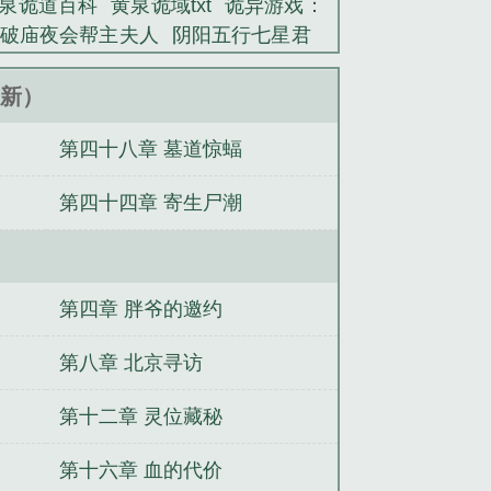
泉诡道百科
黄泉诡域txt
诡异游戏：
破庙夜会帮主夫人
阴阳五行七星君
开局错把云霄认作童养媳
我们不属于
嫁权臣后，病弱美人挺孕肚驯夫
绝嗣
5更新）
前世！
上京有凤鸣
第四十八章 墓道惊蝠
第四十四章 寄生尸潮
第四章 胖爷的邀约
第八章 北京寻访
第十二章 灵位藏秘
第十六章 血的代价