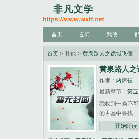
非凡文学
https://www.wxff.net
首页
玄幻
武侠
首页
> 其他 >
黄泉路人之诡域飞僵
黄泉路人之
作者：
两床被
最新章节：
第五
我收到一条不可
的古墓中寻找 “答案
《黄泉路人之诡
开始阅读