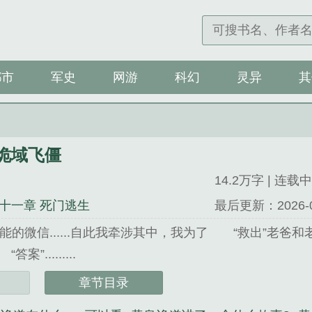
都市
军史
网游
科幻
灵异
其
诡域飞僵
14.2万字 | 连载中
十一章 死门逃生
最后更新：2026-07-
能的微信......自此我牵涉其中，我为了 “救出”老爸
”.........
域飞僵》是两床被精心创作的其他类小说。
章节目录