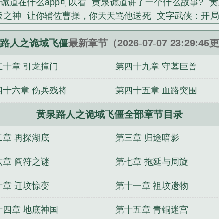
诡道在什么app可以看
黄泉诡道讲了一个什么故事?
黄
饭之神
让你辅佐曹操，你天天骂他送死
文字武侠：开局
许三多发配五班
抗战：从德械团长到最强军阀！
封神：
豪夺
魏庭枝
昆仑镜之九州圣兽录
重生之白事枭雄
错
路人之诡域飞僵
最新章节（2026-07-07 23:29:4
荒：本座镇元子，开局造手机
巫咒轮回：水底那位是我
五十章 引龙撞门
第四十九章 守墓巨兽
四十六章 伤兵残将
第四十五章 血路突围
黄泉路人之诡域飞僵全部章节目录
二章 再探湖底
第三章 归途暗影
六章 阎符之谜
第七章 拖延与周旋
十章 迁坟惊变
第十一章 祖坟遗物
十四章 地底神国
第十五章 青铜迷宫