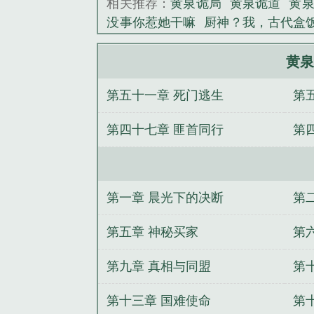
相关推荐：
黄泉诡局
黄泉诡道
黄泉
没事你惹她干嘛
厨神？我，古代盒
我在三国搞基建
士兵突击开局我和
人类
错撩反派，被疯批摄政王强娶
黄泉
兽世，我家幼崽多到爆
全职圣途
洪
第五十一章 死门逃生
第
第四十七章 匪首同行
第
第一章 晨光下的决断
第
第五章 神秘买家
第
第九章 真相与同盟
第
第十三章 国难使命
第