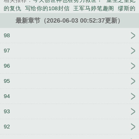
相关推荐：
今天创世神也在努力救世！
重生之皇妃
的其他类小说。
的复仇
写给你的108封信
王军马婷笔趣阁
缪斯的
酷刑
谁说强制组队是分配老婆啊！
海王有个小秘
最新章节（2026-06-03 00:52:37更新）
密
每个世界都被疯批老婆强制爱
伍申许玮小说笔趣
阁
忍界强者，但一直被嬤
诸伏君的二周目人生
坂
98
柳有栖，病弱白丝傲娇萝莉惨遭算计沦为中年肥猪校
医的妊娠幼妻性奴
王锦程曲颖笔趣阁
赵峰雯雯刘波
97
笔趣阁
刘天祥赵小花笔趣阁
让我摸摸你，哦不，让
96
我嬷嬷你
同频共振
虫族为什么全世界都爱我
如何
饲养恶毒但病弱的真少爷
王锦程曲颖
95
94
93
92