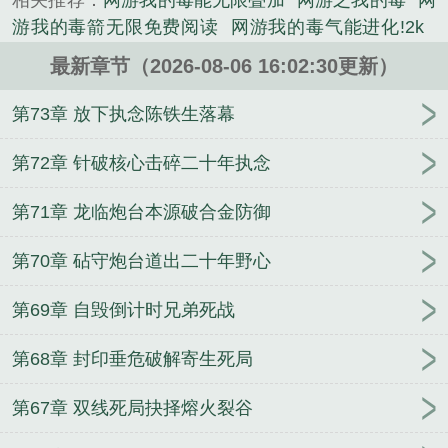
相关推荐：
网游我的毒能无限叠加
网游之我的毒
网
《网游：我的毒会自己打怪》是毒酒飘香精心创作的
游我的毒箭无限免费阅读
网游我的毒气能进化!2k
科幻类小说。
网游我的毒气能进化!笔趣阁
网游我的毒气能进化!卡
最新章节（2026-08-06 16:02:30更新）
夜阁
网游我的毒气能进化卡夜阁
网游我的毒气能进
化!爱看书吧
网游我的毒气能进化
我的毒气能进化
第73章 放下执念陈铁生落幕
网游戏我的毒能屠神
网游我的毒能屠神
网游我的毒
气能进化!免费
网游我毒死了全世界
网游我的毒气
第72章 针破核心击碎二十年执念
能进化免费阅读
网游我的毒气能进化!免费阅读
网
第71章 龙临炮台本源破合金防御
友我的毒能杀神
网游我的毒能屠神百科人物介绍
网
游我的毒能无限叠加免费
网游我的毒能弑神
网游我
第70章 砧守炮台道出二十年野心
的毒能毒神
网游我的毒素只持续亿秒
家奴之妻
我
不是阴神
穿成六零炮灰，跟亲爹随军成团宠
四合
第69章 自毁倒计时兄弟死战
院：重生后我能天天开盲盒
影视：开局破劫案，获
枪械精通
诸天穿越从古墓派开始
炮灰贵妃的咸鱼日
第68章 封印垂危破解寄生死局
常
火影：吾妹美琴，宇智波暴君！
开局穿成死囚，
我靠山海经杀疯了
前男友劈腿妹妹，我闪婚他疯了
第67章 双线死局抉择熔火裂谷
我一个县长，看评论办公怎么了
名义：工作的时候