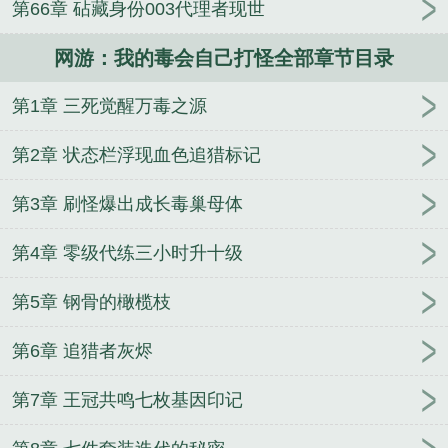
第66章 砧藏身份003代理者现世
称职务
好莱坞，我凭特效封神
刚离婚，被白富美拉
去领证
像素游戏成真了，但我是通缉榜一
天幕：朕
网游：我的毒会自己打怪全部章节目录
的大秦，必须有航母！
云深知夏
1918：红星闪耀德
意志
古代农家夫妻的红火小日子
东京1970：我来画
第1章 三死觉醒万毒之源
哆啦A梦？
第2章 状态栏浮现血色追猎标记
第3章 刷怪爆出成长毒巢母体
第4章 零级代练三小时升十级
第5章 钢骨的橄榄枝
第6章 追猎者灰烬
第7章 王冠共鸣七枚基因印记