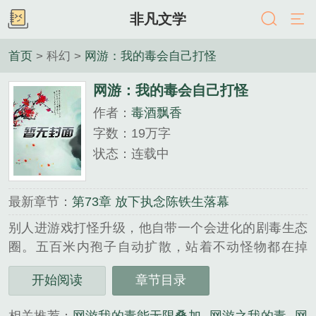
非凡文学
首页
> 科幻 >
网游：我的毒会自己打怪
网游：我的毒会自己打怪
作者：
毒酒飘香
字数：19万字
状态：连载中
最新章节：
第73章 放下执念陈铁生落幕
别人进游戏打怪升级，他自带一个会进化的剧毒生态
圈。五百米内孢子自动扩散，站着不动怪物都在掉
血。 系统查不到他的数据，公会追不上他的权
开始阅读
章节目录
限，连官方警告信都被菌丝分解成肥料。 后来全
服玩家发现：刷不过的副本、…...