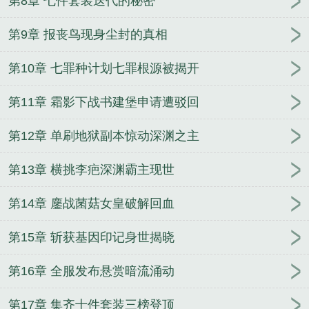
第8章 七件套装迭代的秘密
第9章 报丧鸟现身尘封的真相
第10章 七罪种计划七罪根源被揭开
第11章 霜影下战书建堡申请遭驳回
第12章 单刷地狱副本惊动深渊之主
第13章 横挑李疤深渊霸主现世
第14章 鏖战菌菇女皇破解回血
第15章 斩获基因印记身世揭晓
第16章 全服发布悬赏暗流涌动
第17章 集齐十件套装三榜登顶